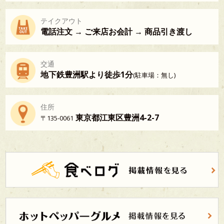
テイクアウト
電話注文 → ご来店お会計 → 商品引き渡し
交通
地下鉄豊洲駅より徒歩1分
(駐車場：無し)
住所
東京都江東区豊洲4-2-7
〒135-0061