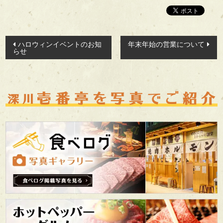
イ
ク
投
ハロウィンイベントのお知
年末年始の営業について
らせ
ア
稿
ナ
ウ
ビ
ト
ゲ
ー
こ
シ
ョ
だ
ン
わ
り
会