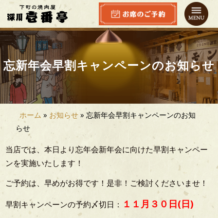
コ
ン
テ
ン
HOME
ツ
忘新年会早割キャンペーンのお知らせ
へ
メ
ス
キ
ニ
ッ
ホーム
»
お知らせ
»
忘新年会早割キャンペーンのお知
プ
ュ
らせ
ー
当店では、本日より忘年会新年会に向けた早割キャンペー
ンを実施いたします！
ラ
ご予約は、早めがお得です！是非！ご検討くださいませ！
ン
１１月３０日(日)
早割キャンペーンの予約〆切日：
チ