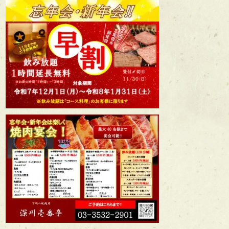
盛
り
合
わ
せ
ド
リ
ン
ク
テ